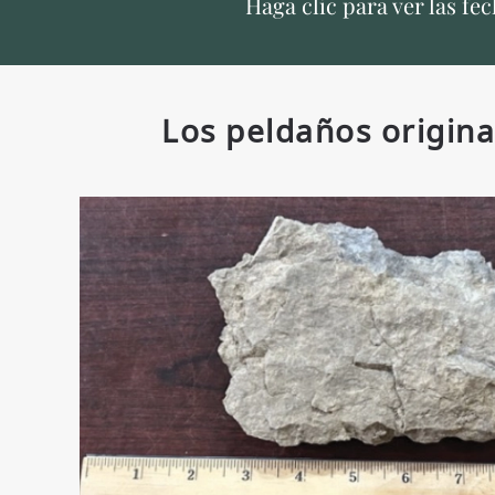
Haga clic para ver las fe
Los peldaños origina