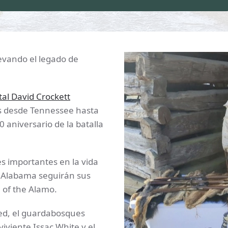
evando el legado de
tal David Crockett
as desde Tennessee hasta
 aniversario de la batalla
es importantes en la vida
y Alabama seguirán sus
 of the Alamo.
red, el guardabosques
viviente Issac White y el