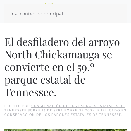
Ir al contenido principal
El desfiladero del arroyo
North Chickamauga se
convierte en el 59.º
parque estatal de
Tennessee.
ESCRITO POR
CONSERVACIÓN DE LOS PARQUES ESTATALES DE
TENNESSEE
SOBRE
16 DE SEPTIEMBRE DE 2024
. PUBLICADO EN
CONSERVACIÓN DE LOS PARQUES ESTATALES DE TENNESSEE
.