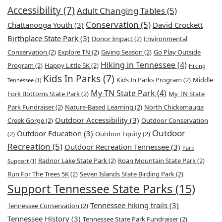
Accessibility
(7)
Adult Changing Tables
(5)
Conservation
(5)
Chattanooga Youth
(3)
David Crockett
Birthplace State Park
(3)
Donor Impact
(2)
Environmental
Conservation
(2)
Explore TN
(2)
Giving Season
(2)
Go Play Outside
Hiking in Tennessee
(4)
Program
(2)
Happy Little 5K
(2)
Hiking
Kids In Parks
(7)
Kids In Parks Program
(2)
Middle
Tennessee
(1)
My TN State Park
(4)
Fork Bottoms State Park
(2)
My TN State
Park Fundraiser
(2)
Nature-Based Learning
(2)
North Chickamauga
Outdoor Accessibility
(3)
Creek Gorge
(2)
Outdoor Conservation
Outdoor
Outdoor Education
(3)
(2)
Outdoor Equity
(2)
Recreation
(5)
Outdoor Recreation Tennessee
(3)
Park
Radnor Lake State Park
(2)
Roan Mountain State Park
(2)
Support
(1)
Run For The Trees 5K
(2)
Seven Islands State Birding Park
(2)
Support Tennessee State Parks
(15)
Tennessee hiking trails
(3)
Tennessee Conservation
(2)
Tennessee History
(3)
Tennessee State Park Fundraiser
(2)