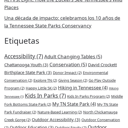
Places
Una década de impacto: celebramos los 10 años de
la Tennessee State Parks Conservancy
Etiquetas
Accessibility
(7)
Adult Changing Tables
(5)
Conservation
(5)
Chattanooga Youth
(3)
David Crockett
Birthplace State Park
(3)
Donor Impact
(2)
Environmental
Conservation
(2)
Explore TN
(2)
Giving Season
(2)
Go Play Outside
Hiking in Tennessee
(4)
Program
(2)
Happy Little 5K
(2)
Hiking
Kids In Parks
(7)
Kids In Parks Program
(2)
Middle
Tennessee
(1)
My TN State Park
(4)
Fork Bottoms State Park
(2)
My TN State
Park Fundraiser
(2)
Nature-Based Learning
(2)
North Chickamauga
Outdoor Accessibility
(3)
Creek Gorge
(2)
Outdoor Conservation
Outdoor
Outdoor Education
(3)
(2)
Outdoor Equity
(2)