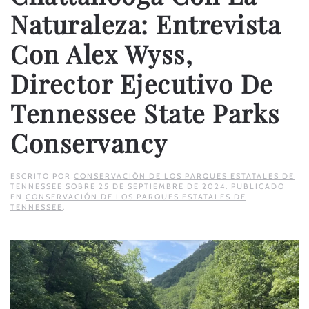
Naturaleza: Entrevista
Con Alex Wyss,
Director Ejecutivo De
Tennessee State Parks
Conservancy
ESCRITO POR
CONSERVACIÓN DE LOS PARQUES ESTATALES DE
TENNESSEE
SOBRE
25 DE SEPTIEMBRE DE 2024
. PUBLICADO
EN
CONSERVACIÓN DE LOS PARQUES ESTATALES DE
TENNESSEE
.