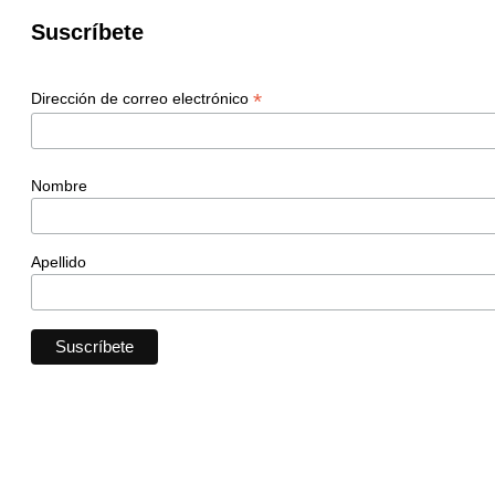
Suscríbete
*
Dirección de correo electrónico
Nombre
Apellido
Conservación de los Parques Estatales de Tennessee
P.O. Box 121884
Nashville, TN 37212
615-870-8599