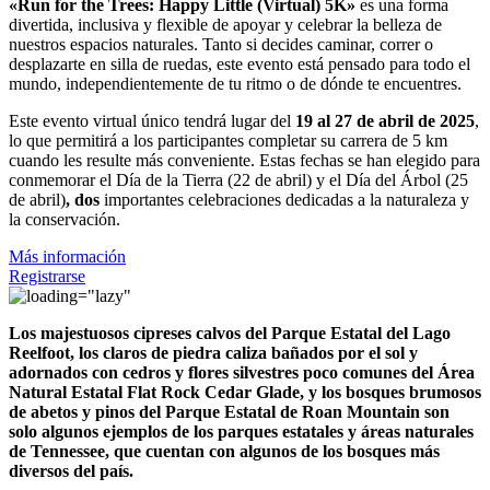
«Run for the Trees: Happy Little (Virtual) 5K»
es una forma
divertida, inclusiva y flexible de apoyar y celebrar la belleza de
nuestros espacios naturales. Tanto si decides caminar, correr o
desplazarte en silla de ruedas, este evento está pensado para todo el
mundo, independientemente de tu ritmo o de dónde te encuentres.
Este evento virtual único tendrá lugar del
19 al 27 de abril de 2025
,
lo que permitirá a los participantes completar su carrera de 5 km
cuando les resulte más conveniente. Estas fechas se han elegido para
conmemorar
el Día de la Tierra (22 de abril) y el Día del Árbol (25
de abril)
, dos
importantes celebraciones dedicadas a la naturaleza y
la conservación.
Más información
Registrarse
Los majestuosos cipreses calvos del Parque Estatal del Lago
Reelfoot, los claros de piedra caliza bañados por el sol y
adornados con cedros y flores silvestres poco comunes del Área
Natural Estatal Flat Rock Cedar Glade, y los bosques brumosos
de abetos y pinos del Parque Estatal de Roan Mountain son
solo algunos ejemplos de los parques estatales y áreas naturales
de Tennessee, que cuentan con algunos de los bosques más
diversos del país.