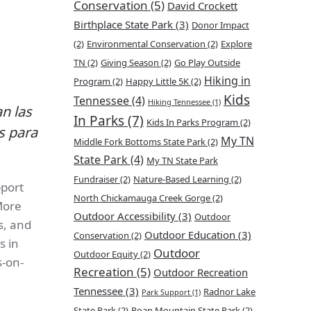
Conservation
(5)
David Crockett
Birthplace State Park
(3)
Donor Impact
(2)
Environmental Conservation
(2)
Explore
TN
(2)
Giving Season
(2)
Go Play Outside
Hiking in
Program
(2)
Happy Little 5K
(2)
Kids
Tennessee
(4)
Hiking Tennessee
(1)
n las
In Parks
(7)
Kids In Parks Program
(2)
s para
My TN
Middle Fork Bottoms State Park
(2)
State Park
(4)
My TN State Park
Fundraiser
(2)
Nature-Based Learning
(2)
pport
North Chickamauga Creek Gorge
(2)
More
Outdoor Accessibility
(3)
Outdoor
s, and
Outdoor Education
(3)
Conservation
(2)
s in
Outdoor
Outdoor Equity
(2)
s-on-
Recreation
(5)
Outdoor Recreation
Tennessee
(3)
Radnor Lake
Park Support
(1)
State Park
(2)
Roan Mountain State Park
(2)