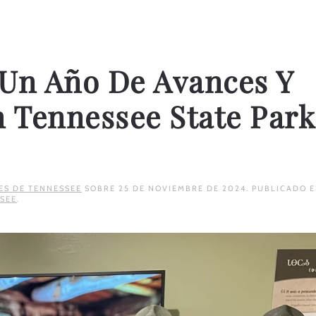
 Un Año De Avances Y
 Tennessee State Park
ES DE TENNESSEE
SOBRE
25 DE NOVIEMBRE DE 2024
. PUBLICADO 
SEE
.