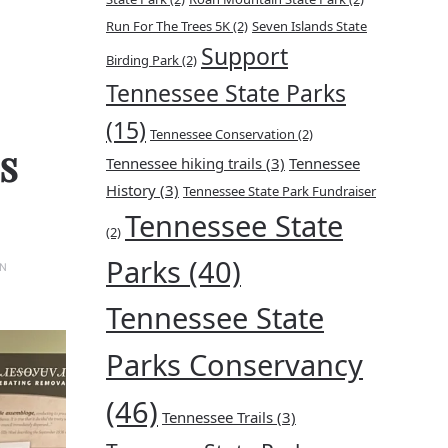
Run For The Trees 5K
(2)
Seven Islands State
Support
Birding Park
(2)
Tennessee State Parks
(15)
Tennessee Conservation
(2)
s
Tennessee hiking trails
(3)
Tennessee
History
(3)
Tennessee State Park Fundraiser
Tennessee State
(2)
Parks
(40)
EN
Tennessee State
Parks Conservancy
(46)
Tennessee Trails
(3)