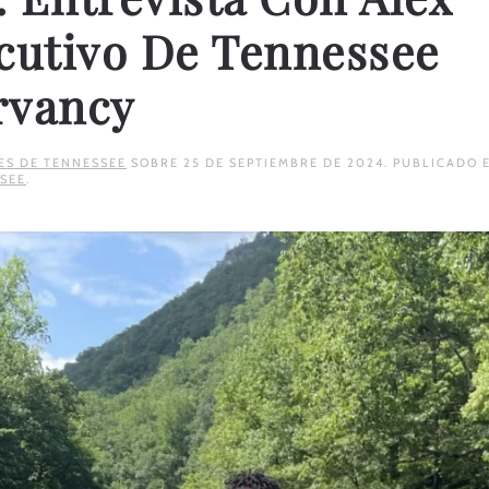
ecutivo De Tennessee
rvancy
ES DE TENNESSEE
SOBRE
25 DE SEPTIEMBRE DE 2024
. PUBLICADO 
SEE
.