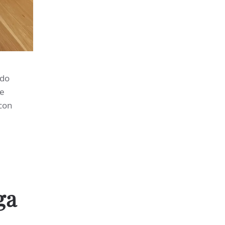
ado
le
con
ga