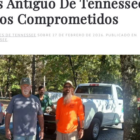
s Antiguo De Tennesse
gos Comprometidos
ES DE TENNESSEE
SOBRE
27 DE FEBRERO DE 2026
. PUBLICADO EN
SEE
.