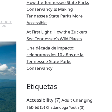
How the Tennessee State Parks
Conservancy Is Making
Tennessee State Parks More
Accessible
PARQUE
S DE
At First Light: How the Zuckers
See Tennessee’s Wild Places
Una década de impacto:
celebramos los 10 años de la
Tennessee State Parks
Conservancy
Etiquetas
Accessibility
(7)
Adult Changing
Tables
(5)
Chattanooga Youth
(3)