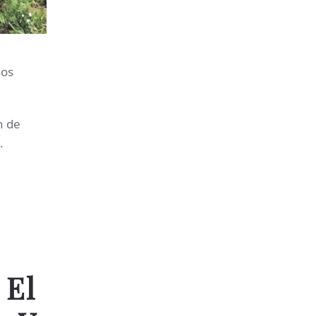
sos
n de
.
 El