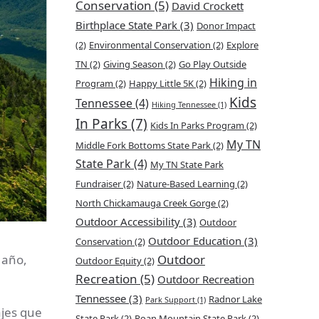
Conservation
(5)
David Crockett
Birthplace State Park
(3)
Donor Impact
(2)
Environmental Conservation
(2)
Explore
TN
(2)
Giving Season
(2)
Go Play Outside
Hiking in
Program
(2)
Happy Little 5K
(2)
Kids
Tennessee
(4)
Hiking Tennessee
(1)
In Parks
(7)
Kids In Parks Program
(2)
My TN
Middle Fork Bottoms State Park
(2)
State Park
(4)
My TN State Park
Fundraiser
(2)
Nature-Based Learning
(2)
North Chickamauga Creek Gorge
(2)
Outdoor Accessibility
(3)
Outdoor
Outdoor Education
(3)
Conservation
(2)
 año,
Outdoor
Outdoor Equity
(2)
Recreation
(5)
Outdoor Recreation
Tennessee
(3)
Radnor Lake
Park Support
(1)
ajes que
State Park
(2)
Roan Mountain State Park
(2)