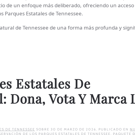
icio de un enfoque más deliberado, ofreciendo un acceso
os Parques Estatales de Tennessee.
 natural de Tennessee de una forma más profunda y signif
es Estatales De
: Dona, Vota Y Marca 
ES DE TENNESSEE
SOBRE
30 DE MARZO DE 2026
. PUBLICADO EN
NI
ERVACIÓN DE LOS PARQUES ESTATALES DE TENNESSEE
,
PAQUETE 