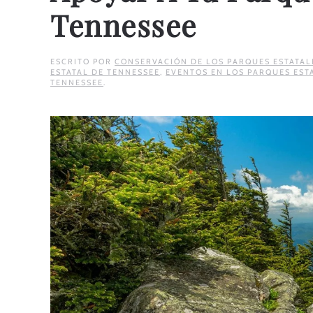
Tennessee
ESCRITO POR
CONSERVACIÓN DE LOS PARQUES ESTATAL
ESTATAL DE TENNESSEE
,
EVENTOS EN LOS PARQUES EST
TENNESSEE
.