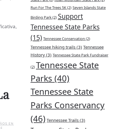
Run For The Trees 5K
(2)
Seven Islands State
Support
Birding Park
(2)
Tennessee State Parks
icativa,
(15)
Tennessee Conservation
(2)
Tennessee hiking trails
(3)
Tennessee
History
(3)
Tennessee State Park Fundraiser
Tennessee State
(2)
Parks
(40)
Tennessee State
La
Parks Conservancy
(46)
Tennessee Trails
(3)
ÑOS EN
DE