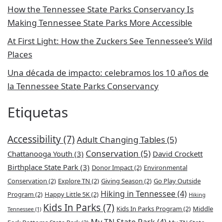
How the Tennessee State Parks Conservancy Is
Making Tennessee State Parks More Accessible
At First Light: How the Zuckers See Tennessee’s Wild
Places
Una década de impacto: celebramos los 10 años de
la Tennessee State Parks Conservancy
Etiquetas
Accessibility
(7)
Adult Changing Tables
(5)
Conservation
(5)
Chattanooga Youth
(3)
David Crockett
Birthplace State Park
(3)
Donor Impact
(2)
Environmental
Conservation
(2)
Explore TN
(2)
Giving Season
(2)
Go Play Outside
Hiking in Tennessee
(4)
Program
(2)
Happy Little 5K
(2)
Hiking
Kids In Parks
(7)
Kids In Parks Program
(2)
Middle
Tennessee
(1)
My TN State Park
(4)