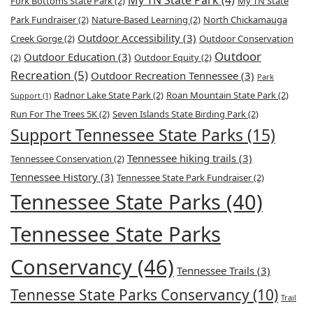
Fork Bottoms State Park
(2)
My TN State
Park Fundraiser
(2)
Nature-Based Learning
(2)
North Chickamauga
Outdoor Accessibility
(3)
Creek Gorge
(2)
Outdoor Conservation
Outdoor
Outdoor Education
(3)
(2)
Outdoor Equity
(2)
Recreation
(5)
Outdoor Recreation Tennessee
(3)
Park
Radnor Lake State Park
(2)
Roan Mountain State Park
(2)
Support
(1)
Run For The Trees 5K
(2)
Seven Islands State Birding Park
(2)
Support Tennessee State Parks
(15)
Tennessee hiking trails
(3)
Tennessee Conservation
(2)
Tennessee History
(3)
Tennessee State Park Fundraiser
(2)
Tennessee State Parks
(40)
Tennessee State Parks
Conservancy
(46)
Tennessee Trails
(3)
Tennesse State Parks Conservancy
(10)
Trail