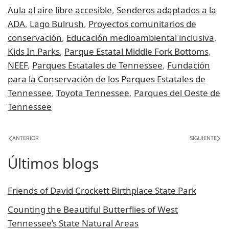
Aula al aire libre accesible
,
Senderos adaptados a la
ADA
,
Lago Bulrush
,
Proyectos comunitarios de
conservación
,
Educación medioambiental inclusiva
,
Kids In Parks
,
Parque Estatal Middle Fork Bottoms
,
NEEF
,
Parques Estatales de Tennessee
,
Fundación
para la Conservación de los Parques Estatales de
Tennessee
,
Toyota Tennessee
,
Parques del Oeste de
Tennessee
ANTERIOR
SIGUIENTE
Últimos blogs
Friends of David Crockett Birthplace State Park
Counting the Beautiful Butterflies of West
Tennessee’s State Natural Areas