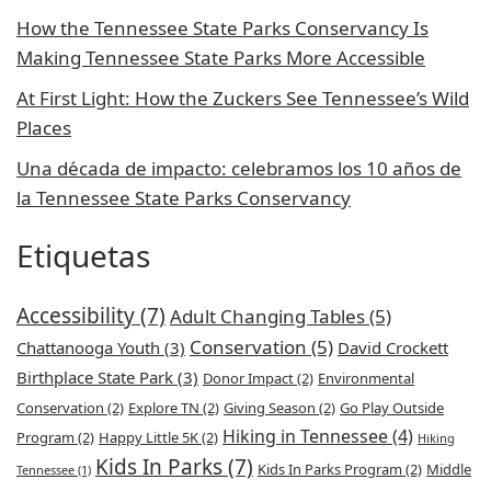
How the Tennessee State Parks Conservancy Is
Making Tennessee State Parks More Accessible
At First Light: How the Zuckers See Tennessee’s Wild
Places
Una década de impacto: celebramos los 10 años de
la Tennessee State Parks Conservancy
Etiquetas
Accessibility
(7)
Adult Changing Tables
(5)
Conservation
(5)
Chattanooga Youth
(3)
David Crockett
Birthplace State Park
(3)
Donor Impact
(2)
Environmental
Conservation
(2)
Explore TN
(2)
Giving Season
(2)
Go Play Outside
Hiking in Tennessee
(4)
Program
(2)
Happy Little 5K
(2)
Hiking
Kids In Parks
(7)
Kids In Parks Program
(2)
Middle
Tennessee
(1)