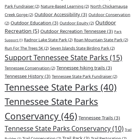
Park Fundraiser
(2)
Nature-Based Learning
(2)
North Chickamauga
Outdoor Accessibility
(3)
Creek Gorge
(2)
Outdoor Conservation
Outdoor
Outdoor Education
(3)
(2)
Outdoor Equity
(2)
Recreation
(5)
Outdoor Recreation Tennessee
(3)
Park
Radnor Lake State Park
(2)
Roan Mountain State Park
(2)
Support
(1)
Run For The Trees 5K
(2)
Seven Islands State Birding Park
(2)
Support Tennessee State Parks
(15)
Tennessee hiking trails
(3)
Tennessee Conservation
(2)
Tennessee History
(3)
Tennessee State Park Fundraiser
(2)
Tennessee State Parks
(40)
Tennessee State Parks
Conservancy
(46)
Tennessee Trails
(3)
Tennesse State Parks Conservancy
(10)
Trail
Trail Pack
(3)
Trail Conservation
(2)
Trail Restoration
(2)
Builder
(1)