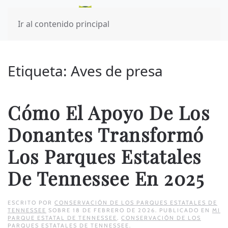
Ir al contenido principal
Etiqueta:
Aves de presa
Cómo El Apoyo De Los
Donantes Transformó
Los Parques Estatales
De Tennessee En 2025
ESCRITO POR
CONSERVACIÓN DE LOS PARQUES ESTATALES DE
TENNESSEE
SOBRE
18 DE FEBRERO DE 2026
. PUBLICADO EN
MI
PARQUE ESTATAL DE TENNESSEE
,
CONSERVACIÓN DE LOS
PARQUES ESTATALES DE TENNESSEE
.