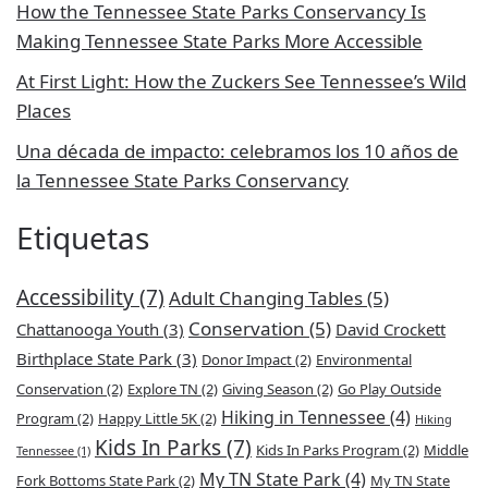
How the Tennessee State Parks Conservancy Is
Making Tennessee State Parks More Accessible
At First Light: How the Zuckers See Tennessee’s Wild
Places
Una década de impacto: celebramos los 10 años de
la Tennessee State Parks Conservancy
Etiquetas
Accessibility
(7)
Adult Changing Tables
(5)
Conservation
(5)
Chattanooga Youth
(3)
David Crockett
Birthplace State Park
(3)
Donor Impact
(2)
Environmental
Conservation
(2)
Explore TN
(2)
Giving Season
(2)
Go Play Outside
Hiking in Tennessee
(4)
Program
(2)
Happy Little 5K
(2)
Hiking
Kids In Parks
(7)
Kids In Parks Program
(2)
Middle
Tennessee
(1)
My TN State Park
(4)
Fork Bottoms State Park
(2)
My TN State