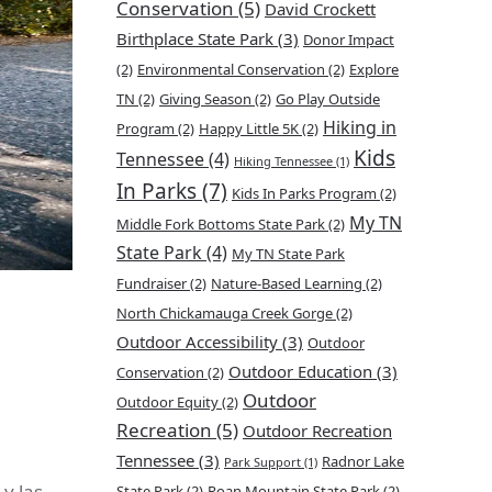
Conservation
(5)
David Crockett
Birthplace State Park
(3)
Donor Impact
(2)
Environmental Conservation
(2)
Explore
TN
(2)
Giving Season
(2)
Go Play Outside
Hiking in
Program
(2)
Happy Little 5K
(2)
Kids
Tennessee
(4)
Hiking Tennessee
(1)
In Parks
(7)
Kids In Parks Program
(2)
My TN
Middle Fork Bottoms State Park
(2)
State Park
(4)
My TN State Park
Fundraiser
(2)
Nature-Based Learning
(2)
North Chickamauga Creek Gorge
(2)
Outdoor Accessibility
(3)
Outdoor
Outdoor Education
(3)
Conservation
(2)
Outdoor
Outdoor Equity
(2)
Recreation
(5)
Outdoor Recreation
Tennessee
(3)
Radnor Lake
Park Support
(1)
y las
State Park
(2)
Roan Mountain State Park
(2)