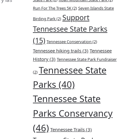
Run For The Trees 5K
(2)
Seven Islands State
Support
Birding Park
(2)
Tennessee State Parks
(15)
Tennessee Conservation
(2)
Tennessee hiking trails
(3)
Tennessee
History
(3)
Tennessee State Park Fundraiser
Tennessee State
(2)
Parks
(40)
Tennessee State
Parks Conservancy
(46)
Tennessee Trails
(3)