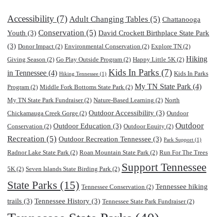
Accessibility
(7)
Adult Changing Tables
(5)
Chattanooga
Conservation
(5)
Youth
(3)
David Crockett Birthplace State Park
(3)
Donor Impact
(2)
Environmental Conservation
(2)
Explore TN
(2)
Hiking
Giving Season
(2)
Go Play Outside Program
(2)
Happy Little 5K
(2)
Kids In Parks
(7)
in Tennessee
(4)
Kids In Parks
Hiking Tennessee
(1)
My TN State Park
(4)
Program
(2)
Middle Fork Bottoms State Park
(2)
My TN State Park Fundraiser
(2)
Nature-Based Learning
(2)
North
Outdoor Accessibility
(3)
Chickamauga Creek Gorge
(2)
Outdoor
Outdoor
Outdoor Education
(3)
Conservation
(2)
Outdoor Equity
(2)
Recreation
(5)
Outdoor Recreation Tennessee
(3)
Park Support
(1)
Radnor Lake State Park
(2)
Roan Mountain State Park
(2)
Run For The Trees
Support Tennessee
5K
(2)
Seven Islands State Birding Park
(2)
State Parks
(15)
Tennessee hiking
Tennessee Conservation
(2)
trails
(3)
Tennessee History
(3)
Tennessee State Park Fundraiser
(2)