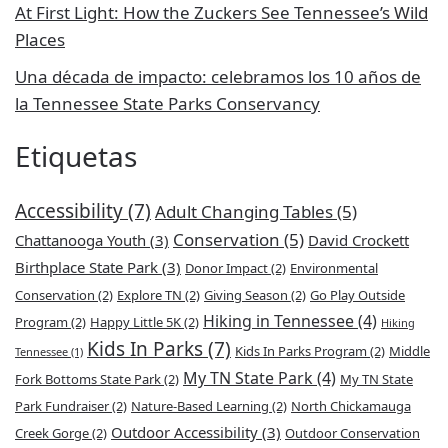
At First Light: How the Zuckers See Tennessee’s Wild
Places
Una década de impacto: celebramos los 10 años de
la Tennessee State Parks Conservancy
Etiquetas
Accessibility
(7)
Adult Changing Tables
(5)
Conservation
(5)
Chattanooga Youth
(3)
David Crockett
Birthplace State Park
(3)
Donor Impact
(2)
Environmental
Conservation
(2)
Explore TN
(2)
Giving Season
(2)
Go Play Outside
Hiking in Tennessee
(4)
Program
(2)
Happy Little 5K
(2)
Hiking
Kids In Parks
(7)
Kids In Parks Program
(2)
Middle
Tennessee
(1)
My TN State Park
(4)
Fork Bottoms State Park
(2)
My TN State
Park Fundraiser
(2)
Nature-Based Learning
(2)
North Chickamauga
Outdoor Accessibility
(3)
Creek Gorge
(2)
Outdoor Conservation