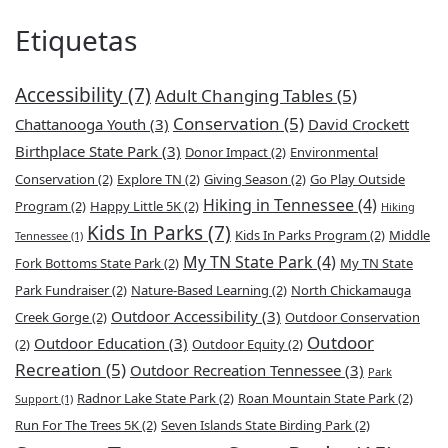
Etiquetas
Accessibility
(7)
Adult Changing Tables
(5)
Conservation
(5)
Chattanooga Youth
(3)
David Crockett
Birthplace State Park
(3)
Donor Impact
(2)
Environmental
Conservation
(2)
Explore TN
(2)
Giving Season
(2)
Go Play Outside
Hiking in Tennessee
(4)
Program
(2)
Happy Little 5K
(2)
Hiking
Kids In Parks
(7)
Kids In Parks Program
(2)
Middle
Tennessee
(1)
My TN State Park
(4)
Fork Bottoms State Park
(2)
My TN State
Park Fundraiser
(2)
Nature-Based Learning
(2)
North Chickamauga
Outdoor Accessibility
(3)
Creek Gorge
(2)
Outdoor Conservation
Outdoor
Outdoor Education
(3)
(2)
Outdoor Equity
(2)
Recreation
(5)
Outdoor Recreation Tennessee
(3)
Park
Radnor Lake State Park
(2)
Roan Mountain State Park
(2)
Support
(1)
Run For The Trees 5K
(2)
Seven Islands State Birding Park
(2)